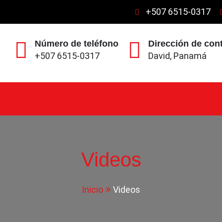
+507 6515-0317
Número de teléfono
Dirección de con
+507 6515-0317
David, Panamá
ción Comercial, Electricidad y Hojalatería.
Videos
Inicio
Videos